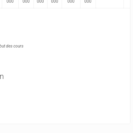
000
000
000
000
000
000
ébut des cours
on