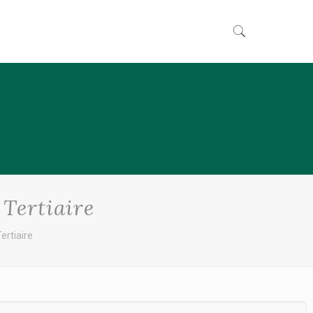
 Tertiaire
ertiaire