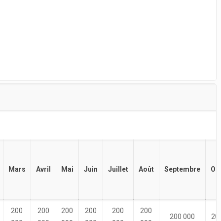
Mars
Avril
Mai
Juin
Juillet
Août
Septembre
Oc
200
200
200
200
200
200
200 000
20